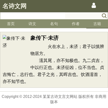
名诗文网
首页
诗文
名句
作者
古籍
象传下·未济
火在水上，未济；君子以慎辨
物居方。
濡其尾，亦不知极也。九二贞吉，
中以行正也。未济征凶，位不当也。贞
吉悔亡，志行也。君子之光，其晖吉也。饮酒濡首，
亦不知节也。
Copyright © 2012-2024 某某古诗文言文网站 版权所有 非商用
版本